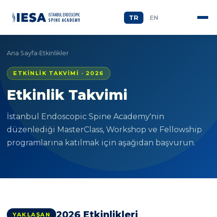
|
TR
EN
Ana Sayfa
›
Etkinlikler
ETKİNLİK TAKVİMİ · 2026
Etkinlik Takvimi
İstanbul Endoscopic Spine Academy'nin
düzenlediği MasterClass, Workshop ve Fellowship
programlarına katılmak için aşağıdan başvurun.
2026 Etkinlikleri
YAKLAŞAN