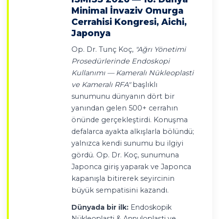
Minimal İnvaziv Omurga
Cerrahisi Kongresi, Aichi,
Japonya
Op. Dr. Tunç Koç,
"Ağrı Yönetimi
Prosedürlerinde Endoskopi
Kullanımı — Kameralı Nükleoplasti
ve Kameralı RFA"
başlıklı
sunumunu dünyanın dört bir
yanından gelen 500+ cerrahın
önünde gerçekleştirdi. Konuşma
defalarca ayakta alkışlarla bölündü;
yalnızca kendi sunumu bu ilgiyi
gördü. Op. Dr. Koç, sunumuna
Japonca giriş yaparak ve Japonca
kapanışla bitirerek seyircinin
büyük sempatisini kazandı.
Dünyada bir ilk:
Endoskopik
Nükleoplasti & Annuloplasti ve