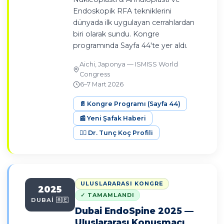
Endoskopik RFA tekniklerini
dünyada ilk uygulayan cerrahlardan
biri olarak sundu. Kongre
programında Sayfa 44'te yer aldı.
Aichi, Japonya — ISMISS World
Congress
6–7 Mart 2026
📄 Kongre Programı (Sayfa 44)
📰 Yeni Şafak Haberi
👨‍⚕️ Dr. Tunç Koç Profili
ULUSLARARASI KONGRE
2025
✓ TAMAMLANDI
DUBAİ 🇦🇪
Dubai EndoSpine 2025 —
Uluslararası Konuşmacı