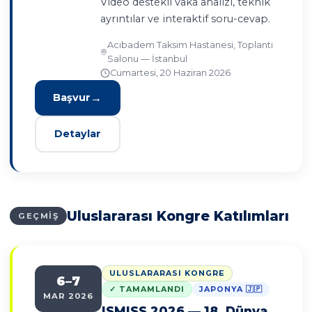
Video destekli vaka analizi, teknik
ayrıntılar ve interaktif soru-cevap.
Acıbadem Taksim Hastanesi, Toplantı
Salonu — İstanbul
Cumartesi, 20 Haziran 2026
Başvur
Detaylar
Uluslararası Kongre Katılımları
GEÇMİŞ
ULUSLARARASI KONGRE
6–7
✓ TAMAMLANDI
JAPONYA 🇯🇵
MAR 2026
ISMISS 2026 — 18. Dünya