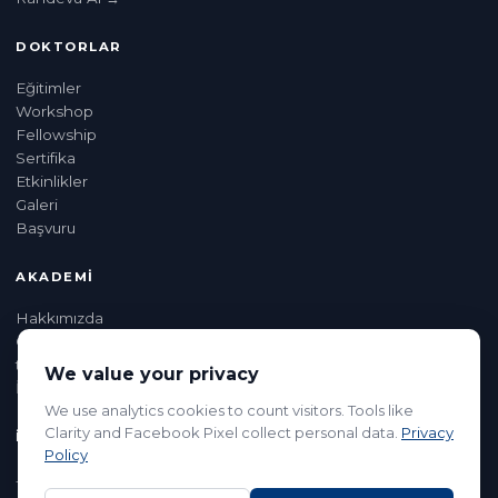
DOKTORLAR
Eğitimler
Workshop
Fellowship
Sertifika
Etkinlikler
Galeri
Başvuru
AKADEMI
Hakkımızda
Op. Dr. Tunç Koç
tunckoc.com →
We value your privacy
İletişim
We use analytics cookies to count visitors. Tools like
Clarity and Facebook Pixel collect personal data.
Privacy
İLETIŞIM
Policy
+90 543 352 60 12